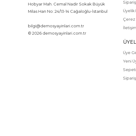
Sipariş
Hobyar Mah. Cemal Nadir Sokak Büyük
Üyelik 
Milas Han No: 24/13-14 Cağaloğlu-İstanbul
+90 212 526 60 28
Çerez P
bilgi@demosyayinlari.com.tr
İletişi
© 2026 demosyayinlari.com.tr
ÜYEL
Üye Gir
Yeni Ü
Sepet
Sipariş