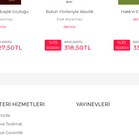
lbaşlık Sözlüğü
Bütün Yönleriyle Alevilik
Hakk'ın E
orkmaz
Esat Korkmaz
de
mos
demos
0
,00
TL
490
,00
TL
52
%35
%35
27
,50
TL
318
,50
TL
3
İNDİRİM
İNDİRİM
ERI HIZMETLERI
YAYINEVLERI
mızda
ve Teslimat
k ve Güvenlik