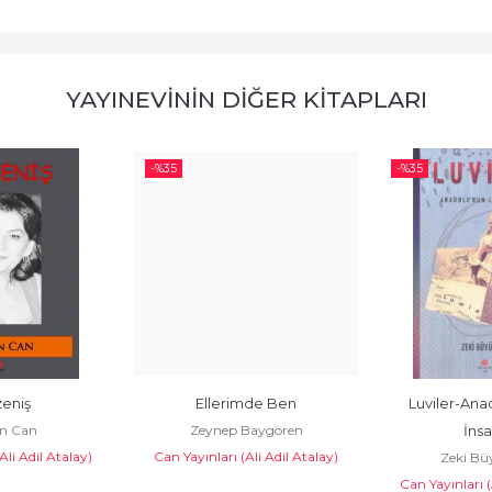
YAYINEVININ DIĞER KITAPLARI
-%
35
-%
35
eniş
Ellerimde Ben
Luviler-Anad
n Can
Zeynep Baygören
İnsa
Ali Adil Atalay)
Can Yayınları (Ali Adil Atalay)
Zeki Bü
Can Yayınları (