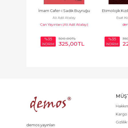
tayi Anadolu 
İmam Cafer-i Sadık Buyruğu
Etimolojik Kızı
Ali Adil Atalay
Esat K
ri Divanı
Can Yayınları (Ali Adil Atalay)
de
l Atalay
Ali Adil Atalay)
0
,00
TL
500
,00
TL
35
%35
%35
22
,50
TL
325
,00
TL
2
İNDİRİM
İNDİRİM
MÜŞT
Hakkı
Kargo 
Gizlili
demos yayınları