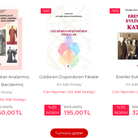
-%
35
-%
35
atan Analarımız, 
Güldüren-Düşündüren Fıkralar
Erenler Evli
Ali Adil Atalay
Ali Adi
 Bacılarımız, 
Can Yayınları (Ali Adil Atalay)
Can Yayınları (
l Atalay
rımız
Ali Adil Atalay)
0
,00
TL
300
,00
TL
50
%35
%35
60
,00
TL
195
,00
TL
3
İNDİRİM
İNDİRİM
Tümünü göster