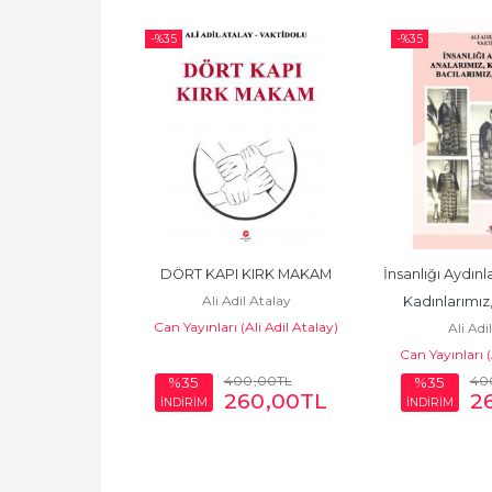
-%
35
-%
35
LLİKLERİ VE 
DÖRT KAPI KIRK MAKAM
İnsanlığı Aydınl
Ali Adil Atalay
IMAK-MARAŞ
Kadınlarımız,
Can Yayınları (Ali Adil Atalay)
l Atalay
Ali Adi
Kızla
Ali Adil Atalay)
Can Yayınları (
0
,00
TL
400
,00
TL
40
%35
%35
08
,00
TL
260
,00
TL
2
İNDİRİM
İNDİRİM