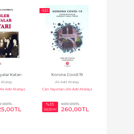
-%
35
-%
35
yalar Katarı
Korona Covid-19
Alevi - Bekta
l Atalay
Ali Adil Atalay
Özel Adlar 
Ali Adil Atalay)
Can Yayınları (Ali Adil Atalay)
Ali Adi
Can Yayınları (
0
,00
TL
400
,00
TL
36
%35
%35
25
,00
TL
260
,00
TL
2
İNDİRİM
İNDİRİM