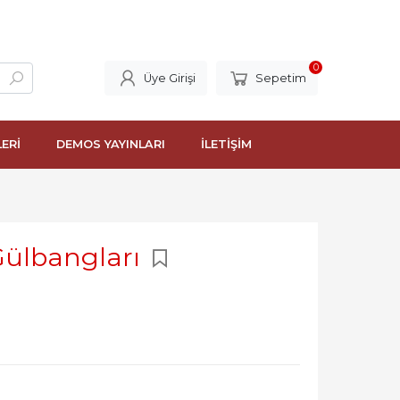
0
Üye Girişi
Sepetim
LERİ
DEMOS YAYINLARI
İLETİŞİM
 Gülbangları