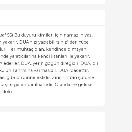
af 55) Bu duyuru kimileri için namaz, niyaz,
yakarır, DUA'nızı yapabilirsiniz" der. Yüce
lr olur. Her muhtaç olan, kendinde olmayanı
 yaratıcılarına kendi lisanları ile yakarır,
A ederler. DUA, yerin göğün direğidir. DUA, bir
, kulun Tanrı'sına varmasıdır. DUA ibadettir,
 gibi birbirine eklidir. Zincirin biri çürürse
ürşite gelen bir ilhamdır. O anda ne gelirse
tidolu