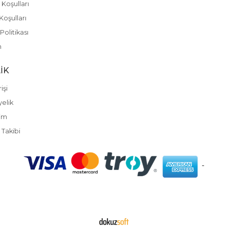
 Koşulları
Koşulları
olitikası
m
IK
işi
yelik
im
 Takibi
-