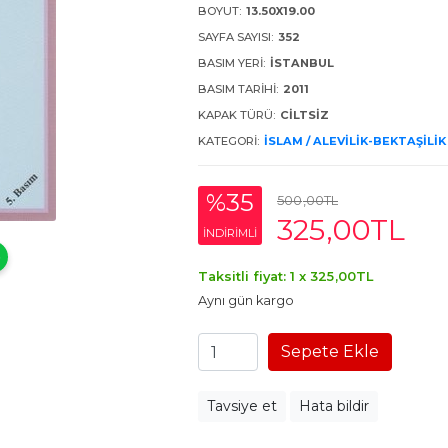
BOYUT:
13.50X19.00
SAYFA SAYISI:
352
BASIM YERI:
İSTANBUL
BASIM TARIHI:
2011
KAPAK TÜRÜ:
CILTSIZ
KATEGORI:
İSLAM / ALEVILIK-BEKTAŞILIK
%35
500
,00
TL
325
,00
TL
INDIRIMLI
Taksitli fiyat: 1 x
325
,00
TL
Aynı gün kargo
Sepete Ekle
Tavsiye et
Hata bildir