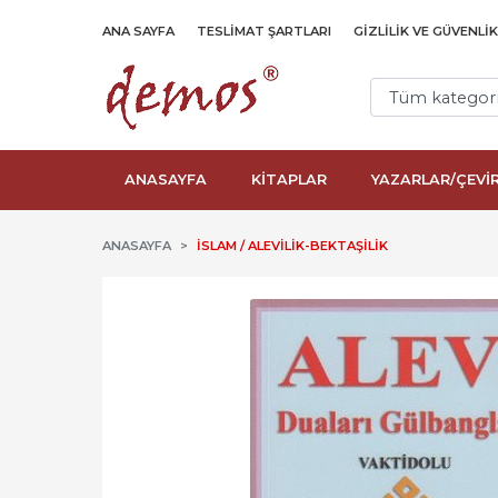
ANA SAYFA
TESLIMAT ŞARTLARI
GIZLILIK VE GÜVENLIK
ANASAYFA
KİTAPLAR
YAZARLAR/ÇEVİ
ANASAYFA
İSLAM / ALEVILIK-BEKTAŞILIK