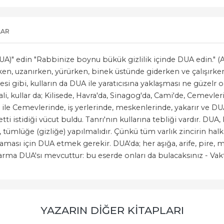
LAR
A)" edin "Rabbinize boynu bükük gizlilik içinde DUA edin." (Ar
rken, uzanırken, yürürken, binek üstünde giderken ve çalışırken 
emesi gibi, kulların da DUA ile yaratıcısına yaklaşması ne güze
kullar da; Kilisede, Havra'da, Sinagog'da, Cami'de, Cemevlerinde
ı ile Cemevlerinde, iş yerlerinde, meskenlerinde, yakarır ve DU
 etti istidiği vücut buldu. Tanrı'nın kullarına tebliği vardır. DUA
tümlüğe (gizliğe) yapılmalıdır. Çünkü tüm varlık zincirin halkası
aması için DUA etmek gerekir. DUA'da; her aşığa, arife, pire, m
arma DUA'sı mevcuttur: bu eserde onları da bulacaksınız - Vak
YAZARIN DIĞER KITAPLARI