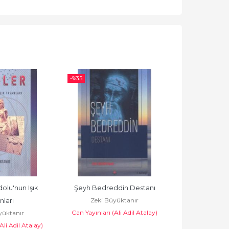
-%
35
-%
35
olu'nun Işık 
Şeyh Bedreddin Destanı
Kırık T
Zeki Büyüktanır
Zeki Bü
nları
Can Yayınları (Ali Adil Atalay)
Can Yayınları (
yüktanır
Ali Adil Atalay)