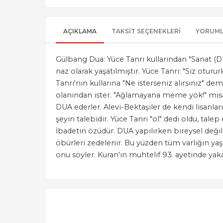
AÇIKLAMA
TAKSIT SEÇENEKLERI
YORUM
Gülbang Dua: Yüce Tanrı kullarından "Sanat (DU
naz olarak yaşatılmıştır. Yüce Tanrı: "Siz oturu
Tanrı'nın kullarına "Ne isterseniz alırsınız" d
olanından ister. "Ağlamayana meme yok!" misali, 
DUA ederler. Alevi-Bektaşiler de kendi lisanlar
şeyin talebidir. Yüce Tanrı "ol" dedi oldu, talep
İbadetin özüdür. DUA yapılırken bireysel değil, 
öbürleri zedelenir. Bu yüzden tüm varlığın yaş
onu söyler. Kuran'ın muhtelif 93. ayetinde yak