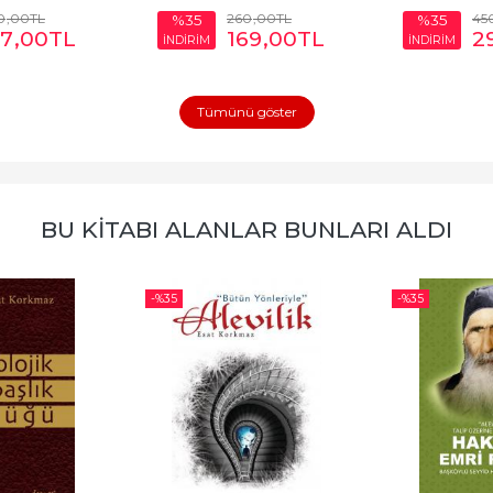
0
,00
TL
260
,00
TL
45
%35
%35
17
,00
TL
169
,00
TL
2
İNDİRİM
İNDİRİM
Tümünü göster
BU KITABI ALANLAR BUNLARI ALDI
-%
35
-%
35