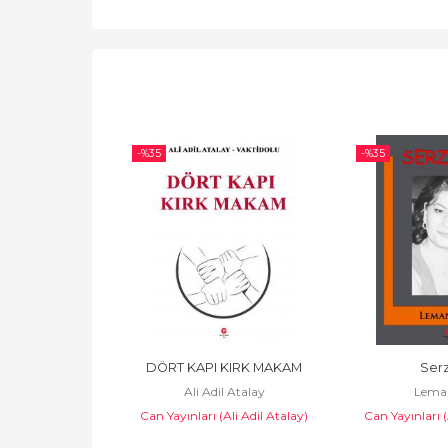
-%
35
-%
35
LLİKLERİ VE 
DÖRT KAPI KIRK MAKAM
Serz
Ali Adil Atalay
Lema
IMAK-MARAŞ
Can Yayınları (Ali Adil Atalay)
Can Yayınları (
l Atalay
Ali Adil Atalay)