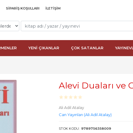
SIPARIŞ KOŞULLARI
İLETIŞIM
RMENLER
YENİ ÇIKANLAR
ÇOK SATANLAR
YAYINEV
Alevi Duaları ve
Ali Adil Atalay
Can Yayınları (Ali Adil Atalay)
STOK KODU:
9789756358009