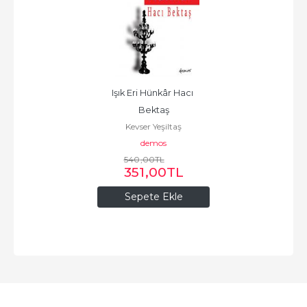
Işık Eri Hünkâr Hacı 
Bektaş
Kevser Yeşiltaş
demos
540
,00
TL
351
,00
TL
Sepete Ekle