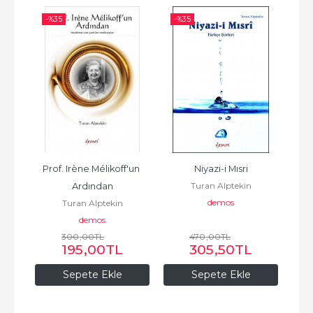
-%
35
-%
35
-%
Prof. Irène Mélikoff'un 
Niyazi-i Mısri
Turan Alptekin
 ve 
Ardından
Hüs
demos
Turan Alptekin
in 
Na
demos
300
,00
TL
470
,00
TL
195
,00
TL
305
,50
TL
Sepete Ekle
Sepete Ekle