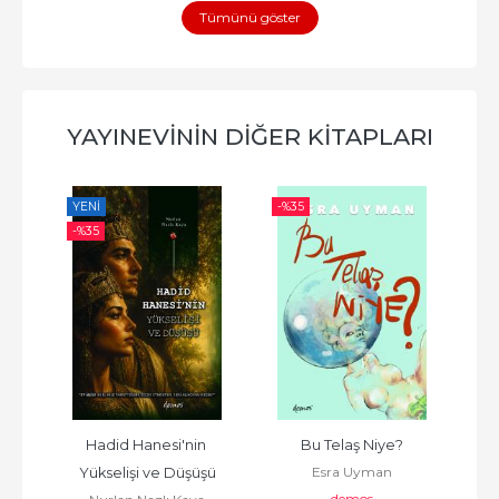
Tümünü göster
YAYINEVININ DIĞER KITAPLARI
YENI
-%
35
-%
-%
35
Hadid Hanesi'nin 
Bu Telaş Niye?
Eşit
Esra Uyman
Yükselişi ve Düşüşü
demos