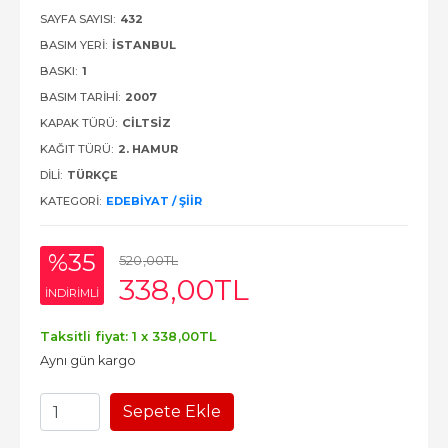
SAYFA SAYISI:
432
BASIM YERI:
İSTANBUL
BASKI:
1
BASIM TARIHI:
2007
KAPAK TÜRÜ:
CILTSIZ
KAĞIT TÜRÜ:
2. HAMUR
DILI:
TÜRKÇE
KATEGORI:
EDEBIYAT / ŞIIR
%35
520
,00
TL
338
,00
TL
INDIRIMLI
Taksitli fiyat: 1 x
338
,00
TL
Aynı gün kargo
Sepete Ekle