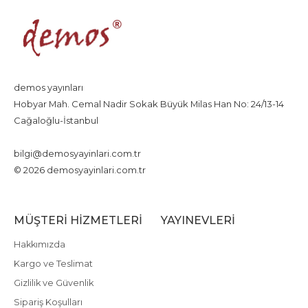
demos yayınları
Hobyar Mah. Cemal Nadir Sokak Büyük Milas Han No: 24/13-14
Cağaloğlu-İstanbul
+90 212 526 60 28
bilgi@demosyayinlari.com.tr
© 2026 demosyayinlari.com.tr
MÜŞTERI HIZMETLERI
YAYINEVLERI
Hakkımızda
Kargo ve Teslimat
Gizlilik ve Güvenlik
Sipariş Koşulları