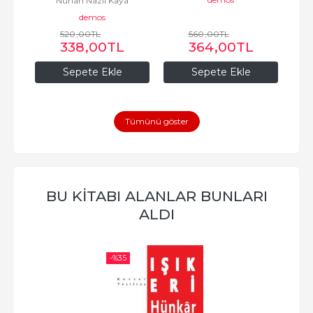
Nurlan Nazlı Kaya
demos
520
,00
TL
560
,00
TL
338
,00
TL
364
,00
TL
Sepete Ekle
Sepete Ekle
Tümünü göster
BU KITABI ALANLAR BUNLARI
ALDI
-%
35