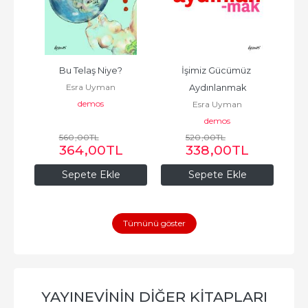
Bu Telaş Niye?
İşimiz Gücümüz 
Esra Uyman
Aydınlanmak
demos
Esra Uyman
demos
560
,00
TL
520
,00
TL
364
,00
TL
338
,00
TL
Sepete Ekle
Sepete Ekle
Tümünü göster
YAYINEVININ DIĞER KITAPLARI