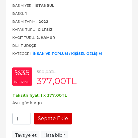
BASIM YERI:
İSTANBUL
BASKI:
1
BASIM TARIHI:
2022
KAPAK TÜRÜ:
CILTSIZ
KAĞIT TÜRÜ:
2. HAMUR
DILI:
TÜRKÇE
KATEGORI:
İNSAN VE TOPLUM / KIŞISEL GELIŞIM
%35
580
,00
TL
377
,00
TL
INDIRIMLI
Taksitli fiyat: 1 x
377
,00
TL
Aynı gün kargo
Sepete Ekle
Tavsiye et
Hata bildir