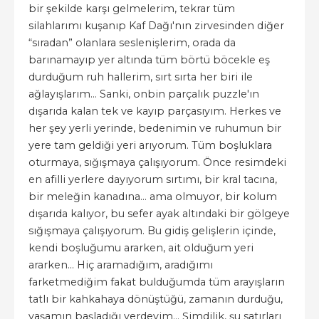
bir şekilde karşı gelmelerim, tekrar tüm
silahlarımı kuşanıp Kaf Dağı'nın zirvesinden diğer
“sıradan” olanlara seslenişlerim, orada da
barınamayıp yer altında tüm börtü böcekle eş
durduğum ruh hallerim, sırt sırta her biri ile
ağlayışlarım… Sanki, onbin parçalık puzzle'ın
dışarıda kalan tek ve kayıp parçasıyım. Herkes ve
her şey yerli yerinde, bedenimin ve ruhumun bir
yere tam geldiği yeri arıyorum. Tüm boşluklara
oturmaya, sığışmaya çalışıyorum. Önce resimdeki
en afilli yerlere dayıyorum sırtımı, bir kral tacına,
bir meleğin kanadına… ama olmuyor, bir kolum
dışarıda kalıyor, bu sefer ayak altındaki bir gölgeye
sığışmaya çalışıyorum. Bu gidiş gelişlerin içinde,
kendi boşluğumu ararken, ait olduğum yeri
ararken… Hiç aramadığım, aradığımı
farketmediğim fakat bulduğumda tüm arayışların
tatlı bir kahkahaya dönüştüğü, zamanın durduğu,
yaşamın başladığı yerdeyim… Şimdilik, şu satırları