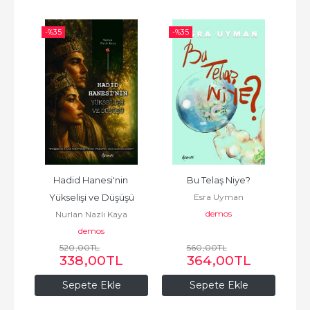
-%
35
-%
35
-%
Hadid Hanesi'nin 
Bu Telaş Niye?
Eşit
Esra Uyman
Yükselişi ve Düşüşü
demos
Nurlan Nazlı Kaya
demos
520
,00
TL
560
,00
TL
338
,00
TL
364
,00
TL
Sepete Ekle
Sepete Ekle