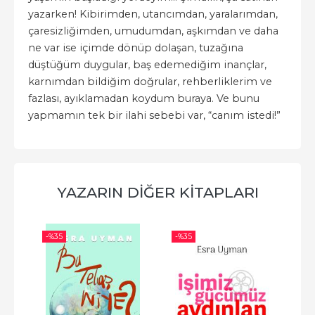
yazarken! Kibirimden, utancımdan, yaralarımdan,
çaresizliğimden, umudumdan, aşkımdan ve daha
ne var ise içimde dönüp dolaşan, tuzağına
düştüğüm duygular, baş edemediğim inançlar,
karnımdan bildiğim doğrular, rehberliklerim ve
fazlası, ayıklamadan koydum buraya. Ve bunu
yapmamın tek bir ilahi sebebi var, “canım istedi!”
YAZARIN DIĞER KITAPLARI
-%
35
-%
35