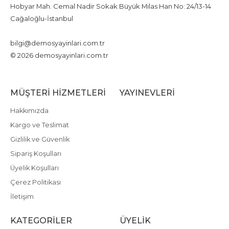
Hobyar Mah. Cemal Nadir Sokak Büyük Milas Han No: 24/13-14
Cağaloğlu-İstanbul
+90 212 526 60 28
bilgi@demosyayinlari.com.tr
© 2026 demosyayinlari.com.tr
MÜŞTERI HIZMETLERI
YAYINEVLERI
Hakkımızda
Kargo ve Teslimat
Gizlilik ve Güvenlik
Sipariş Koşulları
Üyelik Koşulları
Çerez Politikası
İletişim
KATEGORILER
ÜYELIK