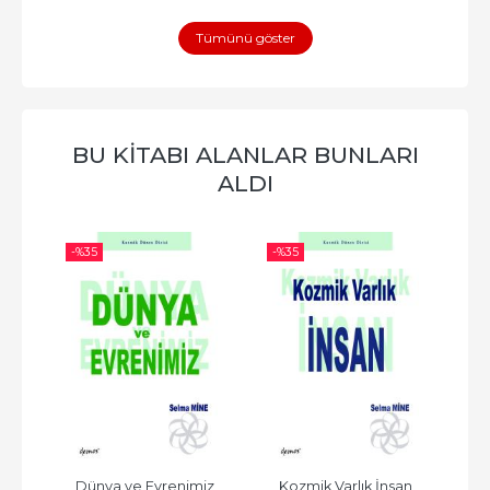
Tümünü göster
BU KITABI ALANLAR BUNLARI
ALDI
-%
35
-%
35
-%
lar
Dünya ve Evrenimiz
Kozmik Varlık İnsan
R